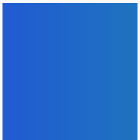
мероприятие
Energy-Press.ru
-
06.08.2026
Уголь
Эльгауголь запустила Тихоокеанскую ЖД и увеличит
добычу до 45 млн т
Energy-Press.ru
-
06.08.2026
Уголь
Право имею: угольщики заплатили 7 млрд за доступ к
недрам Кузбасса, но потеряли интерес к новым участка
Energy-Press.ru
-
05.08.2026
Электроэнергия
Эффективное обучение: партнеры «Сетевой компании»
удваивают выпуск продукции и снижают потери
Energy-Press.ru
-
05.08.2026