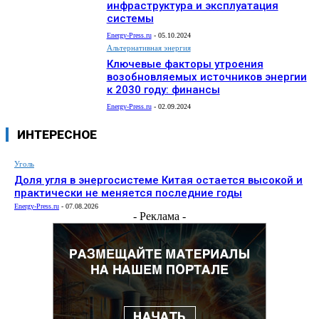
инфраструктура и эксплуатация
системы
Energy-Press.ru
-
05.10.2024
Альтернативная энергия
Ключевые факторы утроения
возобновляемых источников энергии
к 2030 году: финансы
Energy-Press.ru
-
02.09.2024
ИНТЕРЕСНОЕ
Уголь
Доля угля в энергосистеме Китая остается высокой и
практически не меняется последние годы
Energy-Press.ru
-
07.08.2026
- Реклама -