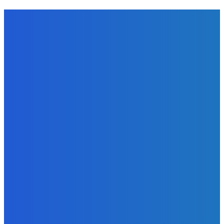
ЗАМЕТКИ РЕДАКТОРА
Уголь
«Игры Титанов» прошли как углеродно-нейтральное
мероприятие
Energy-Press.ru
-
06.08.2026
Уголь
Эльгауголь запустила Тихоокеанскую ЖД и увеличит
добычу до 45 млн т
Energy-Press.ru
-
06.08.2026
Уголь
Право имею: угольщики заплатили 7 млрд за доступ к
недрам Кузбасса, но потеряли интерес к новым
участкам
Energy-Press.ru
-
05.08.2026
К ПРОЧТЕНИЮ
Уголь