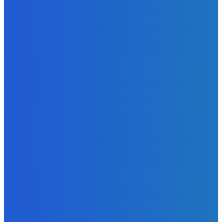
«Амуруголь» присоединился к федеральному реестру
образования
Energy-Press.ru
-
28.06.2024
Уголь
Тарифы на перевалку угля в портах РФ снизились
более чем на 40% по итогам 2025 года
Energy-Press.ru
-
24.02.2026
Уголь
Горняки шахты «Есаульская» добыли 1 млн тонн угля с
начала года
Energy-Press.ru
-
12.11.2024
КАТЕГОРИИ
Уголь
1369
Электроэнергия
553
Новости отрасли
297
Альтернативная энергия
174
Атом
127
Энергоэффективность
102
Нефть и газ
64