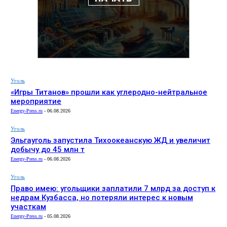
Уголь
«Игры Титанов» прошли как углеродно-нейтральное
мероприятие
Energy-Press.ru
-
06.08.2026
Уголь
Эльгауголь запустила Тихоокеанскую ЖД и увеличит
добычу до 45 млн т
Energy-Press.ru
-
06.08.2026
Уголь
Право имею: угольщики заплатили 7 млрд за доступ к
недрам Кузбасса, но потеряли интерес к новым
участкам
Energy-Press.ru
-
05.08.2026