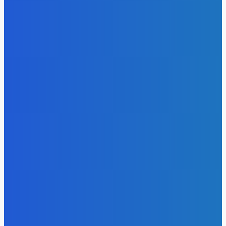
Energy-Press.ru
-
08.08.2026
Уголь
Доля угля в энергосистеме Китая остается высокой и
практически не меняется последние годы
Energy-Press.ru
-
07.08.2026